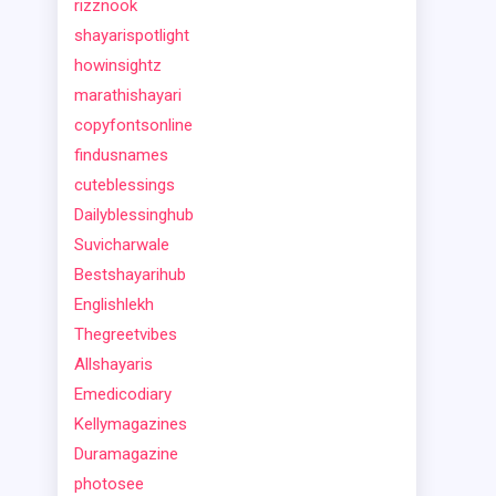
rizznook
shayarispotlight
howinsightz
marathishayari
copyfontsonline
findusnames
cuteblessings
Dailyblessinghub
Suvicharwale
Bestshayarihub
Englishlekh
Thegreetvibes
Allshayaris
Emedicodiary
Kellymagazines
Duramagazine
photosee