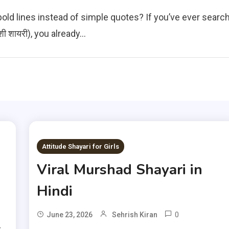
ld lines instead of simple quotes? If you’ve ever sear
शी शायरी), you already…
Attitude Shayari for Girls
Viral Murshad Shayari in
Hindi
0
June 23, 2026
Sehrish Kiran