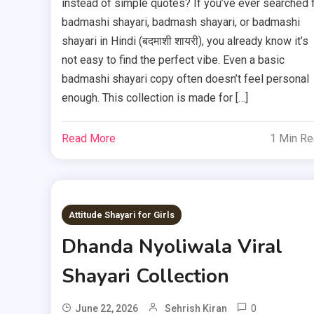
instead of simple quotes? If you’ve ever searched 
badmashi shayari, badmash shayari, or badmashi
shayari in Hindi (बदमाशी शायरी), you already know it’s
not easy to find the perfect vibe. Even a basic
badmashi shayari copy often doesn’t feel personal
enough. This collection is made for […]
Read More
1 Min R
Attitude Shayari for Girls
Dhanda Nyoliwala Viral
Shayari Collection
0
June 22, 2026
Sehrish Kiran