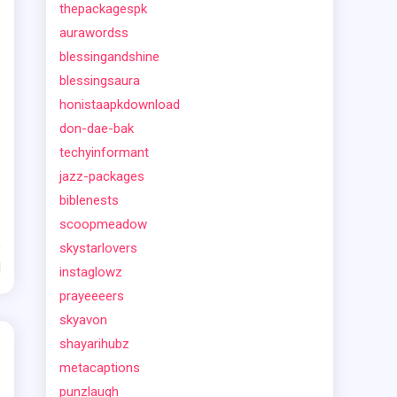
thepackagespk
aurawordss
blessingandshine
blessingsaura
honistaapkdownload
don-dae-bak
techyinformant
jazz-packages
biblenests
scoopmeadow
skystarlovers
d
instaglowz
prayeeeers
skyavon
shayarihubz
metacaptions
punzlaugh