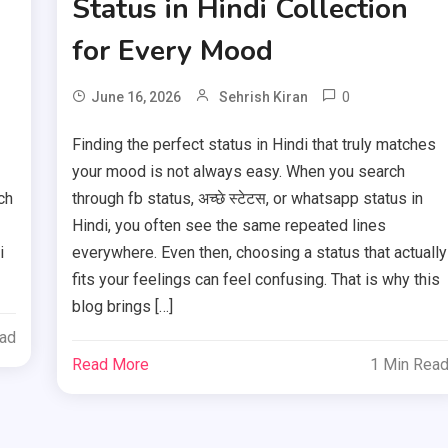
n
Status in Hindi Collection
for Every Mood
0
June 16, 2026
Sehrish Kiran
Finding the perfect status in Hindi that truly matches
your mood is not always easy. When you search
ch
through fb status, अच्छे स्टेटस, or whatsapp status in
Hindi, you often see the same repeated lines
i
everywhere. Even then, choosing a status that actually
fits your feelings can feel confusing. That is why this
blog brings […]
ead
Read More
1 Min Rea