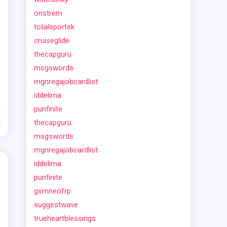
onstrem
totalsportek
cruiseglide
thecapguru
msgswords
mgnregajobcardlist
iddelima
punfinite
d
thecapguru
msgswords
mgnregajobcardlist
iddelima
punfinite
gsmneofrp
suggestwave
trueheartblessings