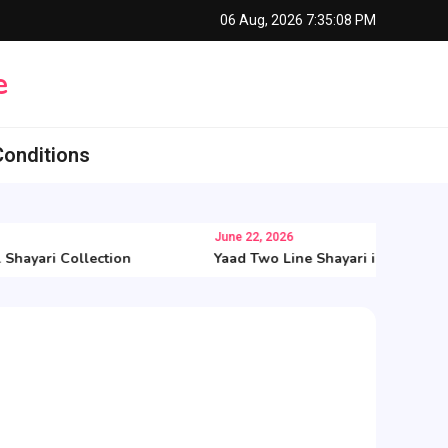
06 Aug, 2026
7:35:09 PM
e
onditions
June 22, 2026
yari Collection
Yaad Two Line Shayari in Hindi
At
V