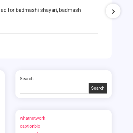
ched for badmashi shayari, badmash
आज क
Search
Search
whatnetwork
captionbio