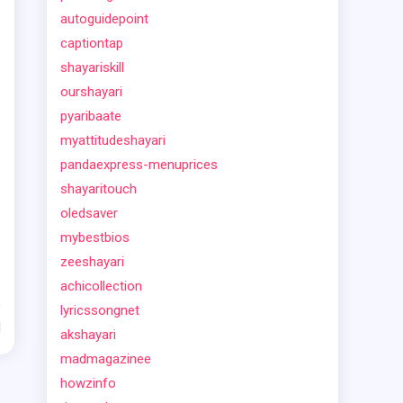
autoguidepoint
captiontap
shayariskill
ourshayari
pyaribaate
myattitudeshayari
pandaexpress-menuprices
shayaritouch
oledsaver
mybestbios
zeeshayari
achicollection
lyricssongnet
d
akshayari
madmagazinee
howzinfo