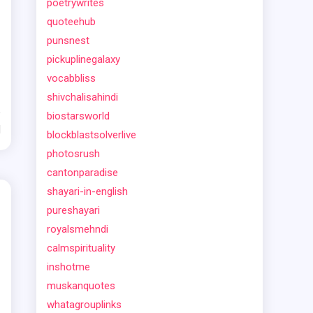
poetrywrites
quoteehub
punsnest
pickuplinegalaxy
vocabbliss
shivchalisahindi
biostarsworld
d
blockblastsolverlive
photosrush
cantonparadise
shayari-in-english
pureshayari
royalsmehndi
calmspirituality
inshotme
muskanquotes
whatagrouplinks