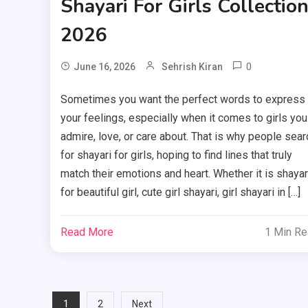
Shayari For Girls Collectio
2026
0
June 16, 2026
Sehrish Kiran
Sometimes you want the perfect words to express
your feelings, especially when it comes to girls you
admire, love, or care about. That is why people sear
for shayari for girls, hoping to find lines that truly
match their emotions and heart. Whether it is shayar
for beautiful girl, cute girl shayari, girl shayari in […]
Read More
1 Min R
Posts
1
2
Next