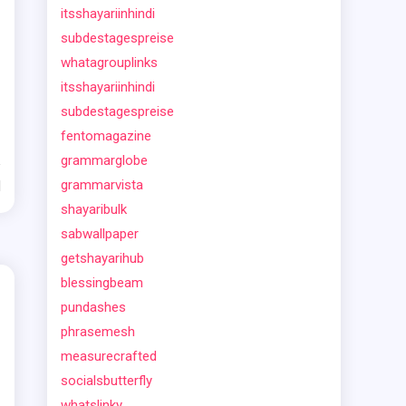
itsshayariinhindi
subdestagespreise
whatagrouplinks
itsshayariinhindi
subdestagespreise
fentomagazine
grammarglobe
grammarvista
d
shayaribulk
sabwallpaper
getshayarihub
blessingbeam
pundashes
phrasemesh
measurecrafted
socialsbutterfly
whatslinky