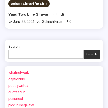
1 MIN READ
Attitude Shayari for Girls
Yaad Two Line Shayari in Hindi
0
June 22, 2026
Sehrish Kiran
Search
Search
whatnetwork
captionbio
poetrywrites
quoteehub
punsnest
pickuplinegalaxy