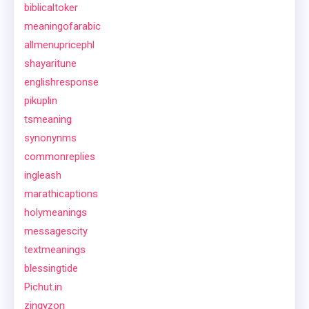
biblicaltoker
meaningofarabic
allmenupricephl
shayaritune
englishresponse
pikuplin
tsmeaning
synonynms
commonreplies
ingleash
marathicaptions
holymeanings
messagescity
textmeanings
blessingtide
Pichut.in
zingyzon