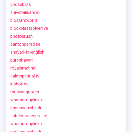
vocabbliss
shivchalisahindi
biostarsworld
blockblastsolverlive
photosrush
cantonparadise
shayari-in-english
pureshayari
royalsmehndi
calmspirituality
inshotme
muskanquotes
whatagrouplinks
itsshayariinhindi
subdestagespreise
whatagrouplinks
itsshayariinhindi