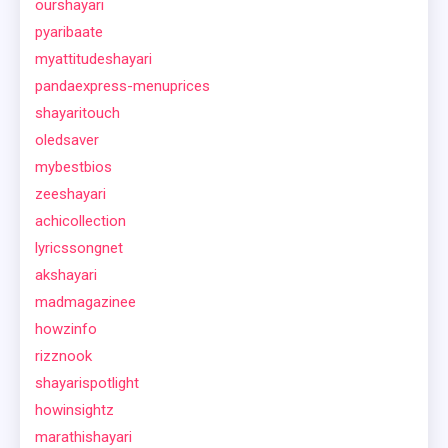
ourshayari
pyaribaate
myattitudeshayari
pandaexpress-menuprices
shayaritouch
oledsaver
mybestbios
zeeshayari
achicollection
lyricssongnet
akshayari
madmagazinee
howzinfo
rizznook
shayarispotlight
howinsightz
marathishayari