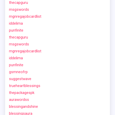
thecapguru
msgswords
mgnregajobcardlist
iddelima
punfinite
thecapguru
msgswords
mgnregajobcardlist
iddelima
punfinite
gsmneofrp
suggestwave
trueheartblessings
thepackagespk
aurawordss
blessingandshine
blessingsaura