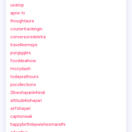
usatop
apne-tv
thoughtaura
couriertrackingin
conversorsdeletra
travelleemsps
pungiggles
fooddealnow
mozydash
todayeathours
pxcollections
2lineshayariinhindi
attitudekishayari
sirfshayari
captionwali
happybirthdaywishesmarathi