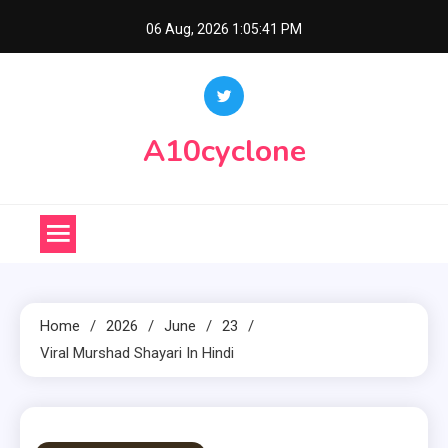
Skip
06 Aug, 2026
1:05:42 PM
to
content
A10cyclone
Home
2026
June
23
Viral Murshad Shayari In Hindi