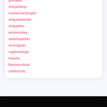
gdwallpic
shayaridrop
couriertrackingsin
shayariinhindis
shayaribio
anniverstary
sadshayarilife
simregister
captionslogic
twastia
Namesorbital
celebsfolio