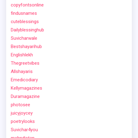
copyfontsonline
findusnames
cuteblessings
Dailyblessinghub
Suvicharwale
Bestshayarihub
Englishlekh
Thegreetvibes
Allshayaris
Emedicodiary
Kellymagazines
Duramagazine
photosee
juicyjoycey
poetrylooks
Suvichar4you
mehndistan