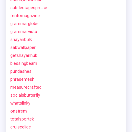
subdestagespreise
fentomagazine
grammarglobe
grammarvista
shayaribulk
sabwallpaper
getshayarihub
blessingbeam
pundashes
phrasemesh
measurecrafted
socialsbutterfly
whatslinky
onstrem
totalsportek
cruiseglide