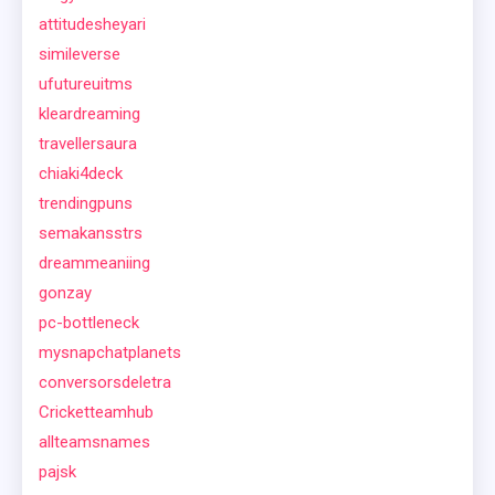
attitudesheyari
simileverse
ufutureuitms
kleardreaming
travellersaura
chiaki4deck
trendingpuns
semakansstrs
dreammeaniing
gonzay
pc-bottleneck
mysnapchatplanets
conversorsdeletra
Cricketteamhub
allteamsnames
pajsk