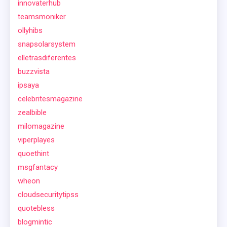
innovaterhub
teamsmoniker
ollyhibs
snapsolarsystem
elletrasdiferentes
buzzvista
ipsaya
celebritesmagazine
zealbible
milomagazine
viperplayes
quoethint
msgfantacy
wheon
cloudsecuritytipss
quotebless
blogmintic