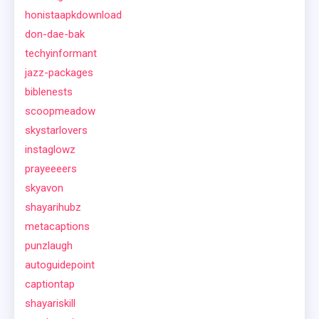
honistaapkdownload
don-dae-bak
techyinformant
jazz-packages
biblenests
scoopmeadow
skystarlovers
instaglowz
prayeeeers
skyavon
shayarihubz
metacaptions
punzlaugh
autoguidepoint
captiontap
shayariskill