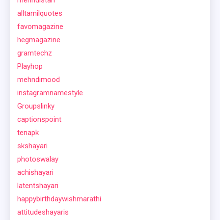
alltamilquotes
favomagazine
hegmagazine
gramtechz
Playhop
mehndimood
instagramnamestyle
Groupslinky
captionspoint
tenapk
skshayari
photoswalay
achishayari
latentshayari
happybirthdaywishmarathi
attitudeshayaris