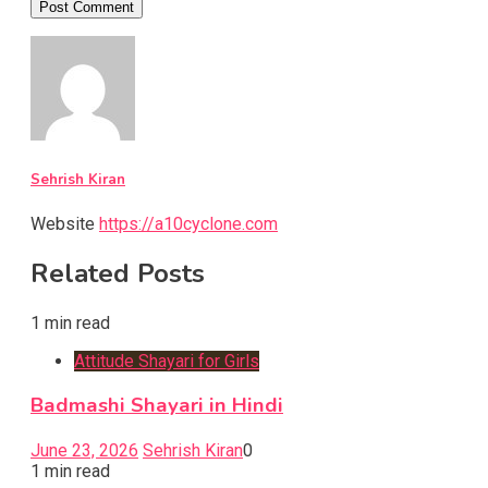
Sehrish Kiran
Website
https://a10cyclone.com
Related Posts
1 min read
Attitude Shayari for Girls
Badmashi Shayari in Hindi
June 23, 2026
Sehrish Kiran
0
1 min read