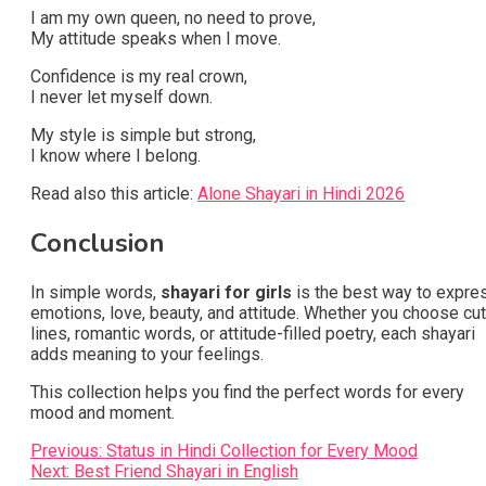
I am my own queen, no need to prove,
My attitude speaks when I move.
Confidence is my real crown,
I never let myself down.
My style is simple but strong,
I know where I belong.
Read also this article:
Alone Shayari in Hindi 2026
Conclusion
In simple words,
shayari for girls
is the best way to expre
emotions, love, beauty, and attitude. Whether you choose cu
lines, romantic words, or attitude-filled poetry, each shayari
adds meaning to your feelings.
This collection helps you find the perfect words for every
mood and moment.
Post
Previous:
Status in Hindi Collection for Every Mood
Next:
Best Friend Shayari in English