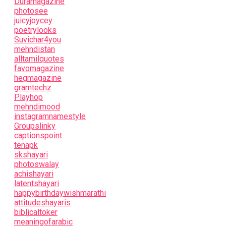
Duramagazine
photosee
juicyjoycey
poetrylooks
Suvichar4you
mehndistan
alltamilquotes
favomagazine
hegmagazine
gramtechz
Playhop
mehndimood
instagramnamestyle
Groupslinky
captionspoint
tenapk
skshayari
photoswalay
achishayari
latentshayari
happybirthdaywishmarathi
attitudeshayaris
biblicaltoker
meaningofarabic