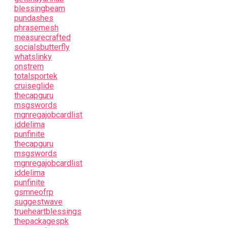
blessingbeam
pundashes
phrasemesh
measurecrafted
socialsbutterfly
whatslinky
onstrem
totalsportek
cruiseglide
thecapguru
msgswords
mgnregajobcardlist
iddelima
punfinite
thecapguru
msgswords
mgnregajobcardlist
iddelima
punfinite
gsmneofrp
suggestwave
trueheartblessings
thepackagespk