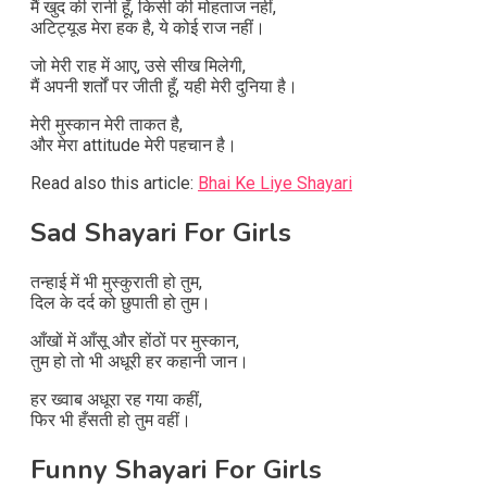
मैं खुद की रानी हूँ, किसी की मोहताज नहीं,
अटिट्यूड मेरा हक है, ये कोई राज नहीं।
जो मेरी राह में आए, उसे सीख मिलेगी,
मैं अपनी शर्तों पर जीती हूँ, यही मेरी दुनिया है।
मेरी मुस्कान मेरी ताकत है,
और मेरा attitude मेरी पहचान है।
Read also this article:
Bhai Ke Liye Shayari
Sad Shayari For Girls
तन्हाई में भी मुस्कुराती हो तुम,
दिल के दर्द को छुपाती हो तुम।
आँखों में आँसू और होंठों पर मुस्कान,
तुम हो तो भी अधूरी हर कहानी जान।
हर ख्वाब अधूरा रह गया कहीं,
फिर भी हँसती हो तुम वहीं।
Funny Shayari For Girls