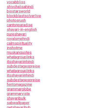
vocabbliss
shivchalisahindi
biostarsworld
blockblastsolverlive
photosrush
cantonparadise
shayari-in-english
pureshayari
royalsmehndi
calmspirituality
inshotme
muskanquotes
whatagrouplinks
itsshayariinhindi
subdestagespreise
whatagrouplinks
itsshayariinhindi
subdestagespreise
fentomagazine
grammarglobe
grammarvista
shayaribulk
sabwallpaper
getshayarihub