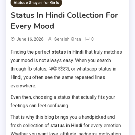
1 MIN READ
Attitude Shayari for Girls
Status In Hindi Collection For
Every Mood
0
June 16, 2026
Sehrish Kiran
Finding the perfect
status in Hindi
that truly matches
your mood is not always easy. When you search
through fb status, अच्छे स्टेटस, or whatsapp status in
Hindi, you often see the same repeated lines
everywhere.
Even then, choosing a status that actually fits your
feelings can feel confusing.
That is why this blog brings you a handpicked and
fresh collection of
status in Hindi
for every emotion.
Whether you want love, attitude, sadness, motivation,