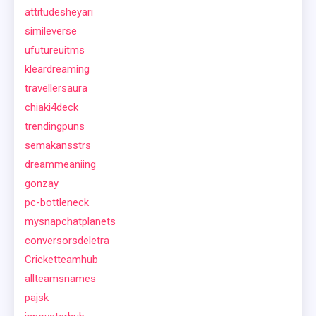
attitudesheyari
simileverse
ufutureuitms
kleardreaming
travellersaura
chiaki4deck
trendingpuns
semakansstrs
dreammeaniing
gonzay
pc-bottleneck
mysnapchatplanets
conversorsdeletra
Cricketteamhub
allteamsnames
pajsk