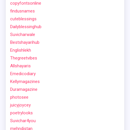
copyfontsonline
findusnames
cuteblessings
Dailyblessinghub
Suvicharwale
Bestshayarihub
Englishlekh
Thegreetvibes
Allshayaris
Emedicodiary
Kellymagazines
Duramagazine
photosee
juicyjoycey
poetrylooks
Suvichar4you
mehndistan