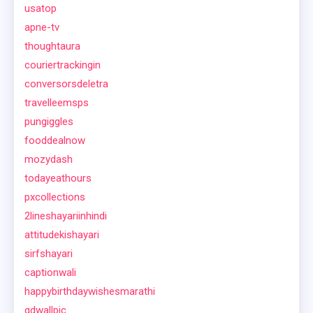
usatop
apne-tv
thoughtaura
couriertrackingin
conversorsdeletra
travelleemsps
pungiggles
fooddealnow
mozydash
todayeathours
pxcollections
2lineshayariinhindi
attitudekishayari
sirfshayari
captionwali
happybirthdaywishesmarathi
gdwallpic