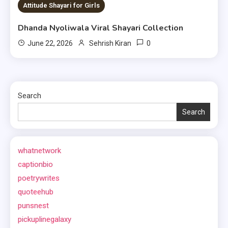
1 MIN READ
Attitude Shayari for Girls
Dhanda Nyoliwala Viral Shayari Collection
0
June 22, 2026
Sehrish Kiran
Search
Search
whatnetwork
captionbio
poetrywrites
quoteehub
punsnest
pickuplinegalaxy