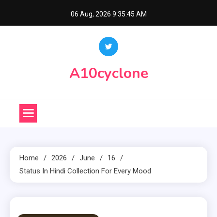
Skip
06 Aug, 2026
9:35:46 AM
to
content
A10cyclone
Home
2026
June
16
Status In Hindi Collection For Every Mood