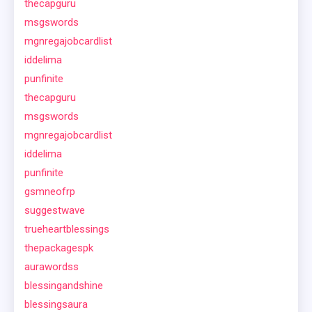
thecapguru
msgswords
mgnregajobcardlist
iddelima
punfinite
thecapguru
msgswords
mgnregajobcardlist
iddelima
punfinite
gsmneofrp
suggestwave
trueheartblessings
thepackagespk
aurawordss
blessingandshine
blessingsaura