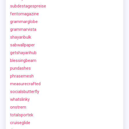
subdestagespreise
fentomagazine
grammarglobe
grammarvista
shayaribulk
sabwallpaper
getshayarihub
blessingbeam
pundashes
phrasemesh
measurecrafted
socialsbutterfly
whatslinky
onstrem
totalsportek
cruiseglide