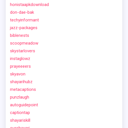
honistaapkdownload
don-dae-bak
techyinformant
jazz-packages
biblenests
scoopmeadow
skystarlovers
instaglowz
prayeeeers
skyavon
shayarihubz
metacaptions
punzlaugh
autoguidepoint
captiontap
shayariskill
ourshayari