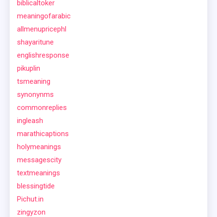
biblicaltoker
meaningofarabic
allmenupricephl
shayaritune
englishresponse
pikuplin
tsmeaning
synonynms
commonreplies
ingleash
marathicaptions
holymeanings
messagescity
textmeanings
blessingtide
Pichut.in
zingyzon