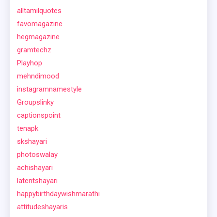
alltamilquotes
favomagazine
hegmagazine
gramtechz
Playhop
mehndimood
instagramnamestyle
Groupslinky
captionspoint
tenapk
skshayari
photoswalay
achishayari
latentshayari
happybirthdaywishmarathi
attitudeshayaris