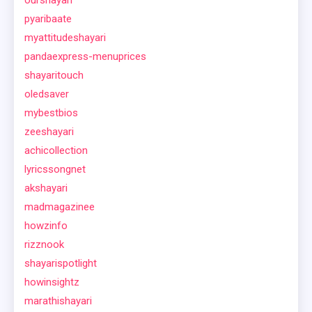
pyaribaate
myattitudeshayari
pandaexpress-menuprices
shayaritouch
oledsaver
mybestbios
zeeshayari
achicollection
lyricssongnet
akshayari
madmagazinee
howzinfo
rizznook
shayarispotlight
howinsightz
marathishayari