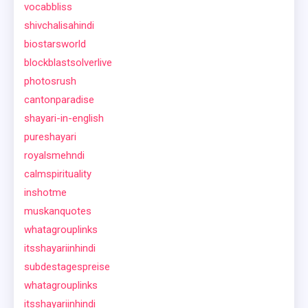
vocabbliss
shivchalisahindi
biostarsworld
blockblastsolverlive
photosrush
cantonparadise
shayari-in-english
pureshayari
royalsmehndi
calmspirituality
inshotme
muskanquotes
whatagrouplinks
itsshayariinhindi
subdestagespreise
whatagrouplinks
itsshayariinhindi