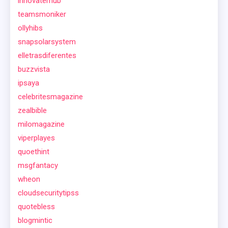
innovaterhub
teamsmoniker
ollyhibs
snapsolarsystem
elletrasdiferentes
buzzvista
ipsaya
celebritesmagazine
zealbible
milomagazine
viperplayes
quoethint
msgfantacy
wheon
cloudsecuritytipss
quotebless
blogmintic